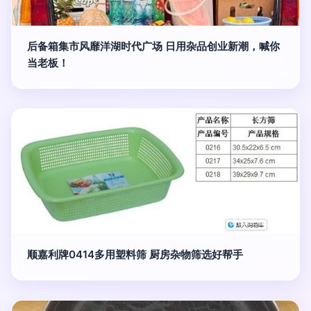
后备箱集市风靡洋湖时代广场 日用杂品创业新潮，喊你
当老板！
顺嘉利牌0414多用塑料筛 厨房杂物筛选好帮手