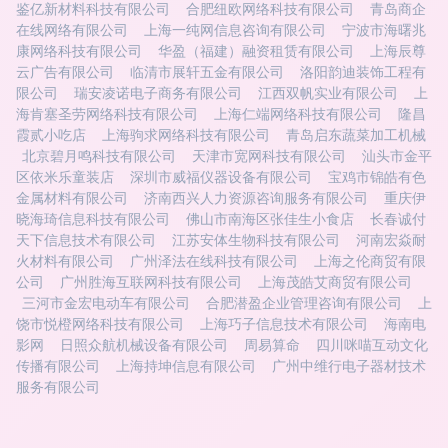
鉴亿新材料科技有限公司
合肥纽欧网络科技有限公司
青岛商企
在线网络有限公司
上海一纯网信息咨询有限公司
宁波市海曙兆
康网络科技有限公司
华盈（福建）融资租赁有限公司
上海辰尊
云广告有限公司
临清市展轩五金有限公司
洛阳韵迪装饰工程有
限公司
瑞安凌诺电子商务有限公司
江西双帆实业有限公司
上
海肯塞圣劳网络科技有限公司
上海仁端网络科技有限公司
隆昌
霞贰小吃店
上海驹求网络科技有限公司
青岛启东蔬菜加工机械
北京碧月鸣科技有限公司
天津市宽网科技有限公司
汕头市金平
区依米乐童装店
深圳市威福仪器设备有限公司
宝鸡市锦皓有色
金属材料有限公司
济南西兴人力资源咨询服务有限公司
重庆伊
晓海琦信息科技有限公司
佛山市南海区张佳生小食店
长春诚付
天下信息技术有限公司
江苏安体生物科技有限公司
河南宏焱耐
火材料有限公司
广州泽法在线科技有限公司
上海之伦商贸有限
公司
广州胜海互联网科技有限公司
上海茂皓艾商贸有限公司
三河市金宏电动车有限公司
合肥潜盈企业管理咨询有限公司
上
饶市悦橙网络科技有限公司
上海巧子信息技术有限公司
海南电
影网
日照众航机械设备有限公司
周易算命
四川咪喵互动文化
传播有限公司
上海持坤信息有限公司
广州中维行电子器材技术
服务有限公司