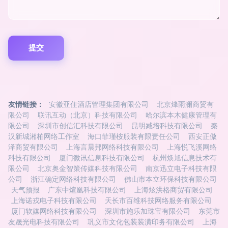
友情链接：
安徽亚住酒店管理集团有限公司
北京烽雨澜商贸有
限公司
联讯互动（北京）科技有限公司
哈尔滨本木健康管理有
限公司
深圳市创信汇科技有限公司
昆明臧培科技有限公司
秦
汉新城湘柏网络工作室
海口菲瑾桉服装有限责任公司
西安正傲
泽商贸有限公司
上海言晨邦网络科技有限公司
上海悦飞溪网络
科技有限公司
厦门微讯信息科技有限公司
杭州焕旭信息技术有
限公司
北京奥金智策传媒科技有限公司
南京迅立电子科技有限
公司
浙江确定网络科技有限公司
佛山市本立环保科技有限公司
天气预报
广东中煊凰科技有限公司
上海炫洪格商贸有限公司
上海诺戎电子科技有限公司
天长市百维科技网络服务有限公司
厦门软媒网络科技有限公司
深圳市施乐加珠宝有限公司
东莞市
友晟光电科技有限公司
巩义市文化包装装潢印务有限公司
上海